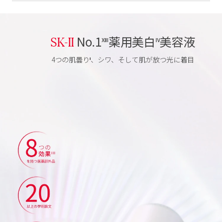
SK-II
No.1
薬用美白
美容液
XIII
IV
4つの肌曇り
、シワ、そして肌が放つ光に着目
II