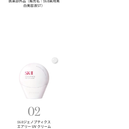
SK-II
医薬部外品（販売名：
薬用美
白美容液ST）
02
SK-II
ジェノプティクス
エアリー UV クリーム