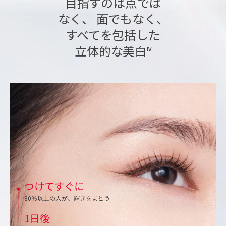
目指すのは点では
なく、 面でもなく、
すべてを包括した
立体的な美白
IV
つけてすぐに​
80％以上の人が、輝きをまとう​
1日後