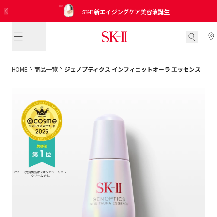
SK-II
15分でご自身の肌年齢と美肌ゾーンを測定し、
ピテラ™ ベスト コレクション
日本公式インスタグラムアカウント開設！
SK-II
SK-II
2026 新発売 CC プライマーミントグリーン
サンプル引き換えクーポンを入手
No.1 エイジングケアクリームさらに進化
新エイジングケア美容液誕生
未来に向けての適切なお手入れをアドバイス
トライアル キット
役立つ情報を見逃さないために、今すぐフォロー
HOME
商品一覧
ジェノプティクス インフィニットオーラ エッセンス