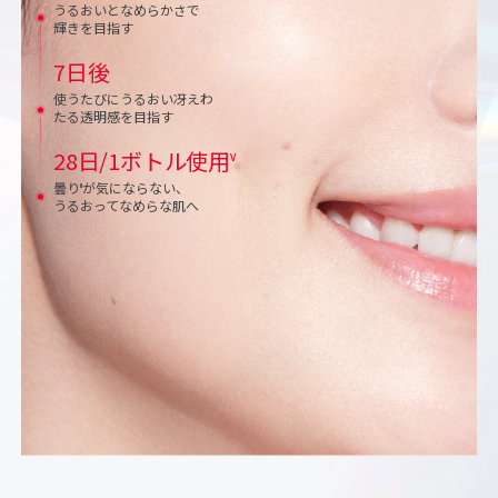
うるおいとなめらかさで
輝きを目指す
7日後
使うたびにうるおい冴えわ
たる
透明感を目指す
28日/1ボトル使用
V
曇り
が気にならない、
II
うるおってなめらな肌へ