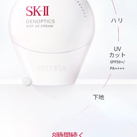
ハ リ
UV
カット
SPF50+/
PA++++
下地
8時間続く