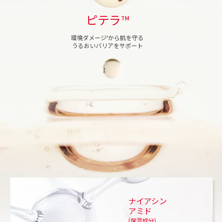
ピテラ
TM
環境ダメージ
から肌を守る
X
うるおいバリアをサポート
ナイアシン
アミド
(保湿成分)