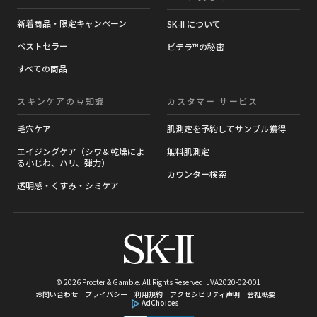
新着商品・限定キャンペーン
SK-II について
ベストセラー
ピテラ™の秘密
すべての商品
スキンケアの豆知識​
カスタマー サービス
毛穴ケア
肌測定を予約してサンプル獲得
エイジングケア（シワ＆乾燥によ
無料肌測定
る小じわ、ハリ、弾力）
カウンター検索
透明感・くすみ・シミケア
© 2026 Procter & Gamble. All Rights Reserved.
JVA2020-02-001
お問い合わせ
プライバシー
利用規約
アクセシビリティ声明
会社概要
AdChoices