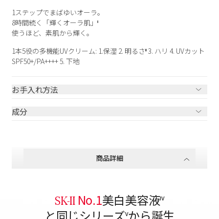
1ステップでまばゆいオーラ。
8時間続く「輝くオーラ肌」
II
使うほど、素肌から輝く。
1本5役の多機能UVクリーム: 1.保湿 2. 明るさ
3. ハリ 4. UVカット
III
SPF50+/PA++++ 5. 下地
お手入れ方法
成分
商品詳細
No.1
美白美容液
SK-II
IV
と同じシリーズ
から誕生
V