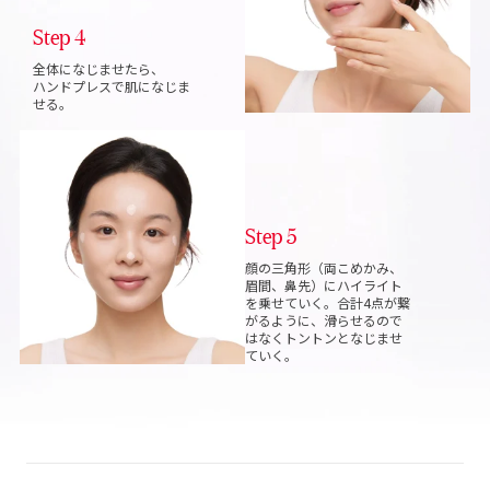
Step 4
全体になじませたら、
ハンドプレスで肌になじま
せる。
Step 5
顔の三角形（両こめかみ、
眉間、鼻先）にハイラ
イト
を乗せていく。合計4点が繋
がるように、滑ら
せるので
はなくトントンとなじませ
ていく。