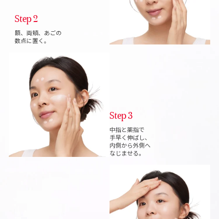
Step 2
額、両頬、あごの
数点に置く。
Step 3
中指と薬指で
手早く伸ばし、
内側から外側へ
なじ
ませる。