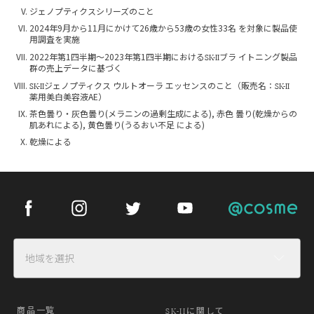
ジェノプティクスシリーズのこと
2024年9月から11月にかけて26歳から53歳の女性33名 を対象に製品使
用調査を実施
SK-II
2022年第1四半期〜2023年第1四半期における
ブラ イトニング製品
群の売上データに基づく
SK-II
SK-II
ジェノプティクス ウルトオーラ エッセンスのこと（販売名：
薬用美白美容液AE）
茶色曇り・灰色曇り(メラニンの過剰生成による), 赤色 曇り(乾燥からの
肌あれによる), 黄色曇り(うるおい不足 による)
乾燥による
Facebook
Instagram
Twitter
Youtube
Cosme
地域を選択
商品一覧
SK-II
に関して