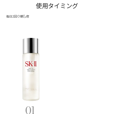
使用タイミング
毎日2回
朝
夜
01