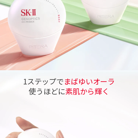
1ステップで
まばゆいオーラ
使うほどに
素肌から輝く