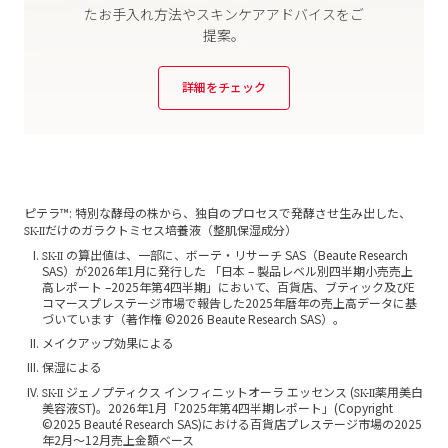
たお手入れ
方法やスキンケアアドバイスをご
提案。
詳細をチェック
ピテラ™: 特別な酵母の株から、独自のプロセスで発酵させ生み出した、
SK-II
だけのガラクトミセス培養液（整肌保湿成分）
SK-II
の算出値は、一部に、ボーテ・リサーチ SAS（Beaute Research
SAS）が2026年1月に発行した 「日本 – 製品レベル別四半期小売売上
高レポート –2025年第4四半期」において、百貨店、ブティック及びE
コマースプレステージ市場で報告した2025年暦年の売上高データに基
づいています（著作権 ©2026 Beaute Research SAS）。
メイクアップ効果による
保湿による
SK-II
SK-II
ジェノプティクス インフィニットオーラ エッセンス (
薬用美白
美容液ST)。2026年1月「2025年第4四半期レポート」(Copyright
©2025 Beauté Research SAS)における百貨店プレステージ市場の2025
年2月～12月売上金額ベース