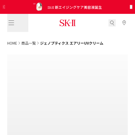
SK-II
15分でご自身の肌年齢と美肌ゾーンを測定し、
ピテラ™ ベスト コレクション
日本公式インスタグラムアカウント開設！
SK-II
SK-II
2026 新発売 CC プライマーミントグリーン
サンプル引き換えクーポンを入手
No.1 エイジングケアクリームさらに進化
新エイジングケア美容液誕生
未来に向けての適切なお手入れをアドバイス
トライアル キット
役立つ情報を見逃さないために、今すぐフォロー
HOME
商品一覧
ジェノプティクス エアリーUVクリーム