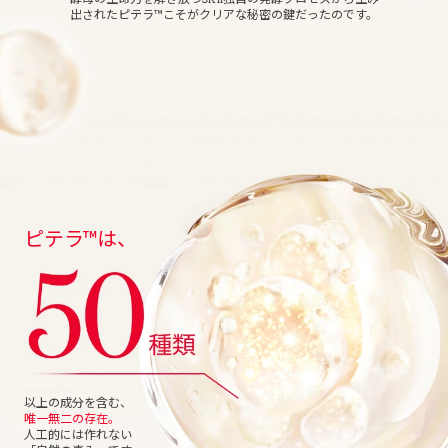
出されたピテラ™こそがクリアな秘密の鍵だったのです。
ピテラ™は、
以上の成分を含
む
、
唯一無二の存在。
人工的には作れない