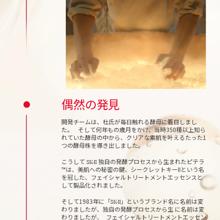
偶然の発見
開発チームは、杜氏が毎日触れる酵母に着目しまし
た。
そして何年もの歳月をかけ、当時350種以上知ら
れていた酵母の中から、クリアな素肌を叶えるたった1
つの酵母株を導き出しました。
SK-II
こうして
独自の発酵プロセスから生まれたピテラ
™は、美肌への秘密の鍵、シークレットキーIIという名
を冠した、フェイシャルトリートメントエッセンスと
して製品化されました。
SK-II
そして1983年に「
」というブランド名に名前は変
わりましたが、
独自の発酵プロセスから生 に名前は変
わりましたが、 フェイシャルトリートメントエッセン