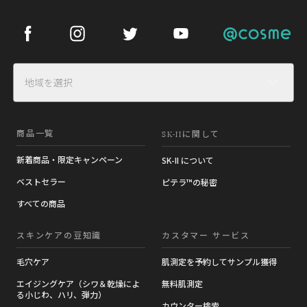
Facebook
Instagram
Twitter
Youtube
Cosme
地域を選択
商品一覧
SK-II
に関して
新着商品・限定キャンペーン
SK-II について
ベストセラー
ピテラ™の秘密
すべての商品
スキンケアの豆知識​
カスタマー サービス
毛穴ケア
肌測定を予約してサンプル獲得
エイジングケア（シワ＆乾燥によ
無料肌測定
る小じわ、ハリ、弾力）
カウンター検索