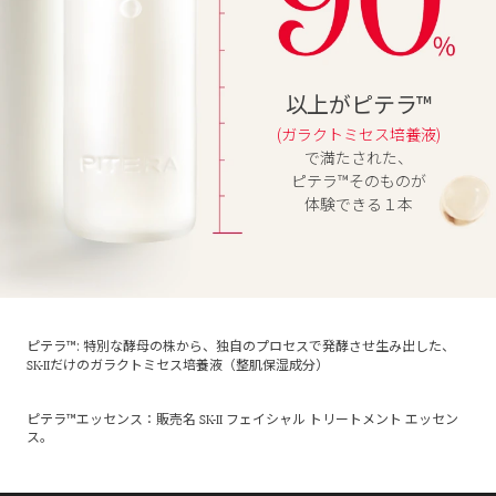
以上がピテラ™
(ガラクトミセス培養液)
で満たされた、
ピテラ™そのものが
体験できる１本
ピテラ™: 特別な酵母の株から、独自のプロセスで発酵させ生み出した、
SK-II
だけのガラクトミセス培養液（整肌保湿成分）
SK-II
ピテラ™エッセンス：販売名
フェイシャル トリートメント エッセン
ス。