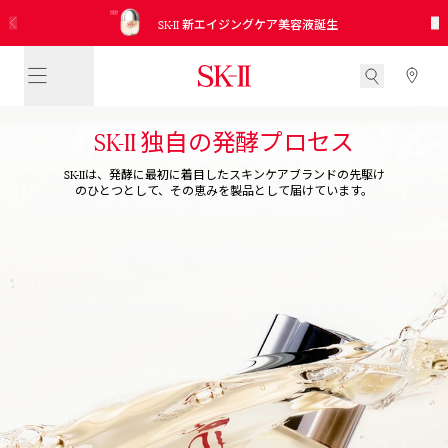
SK-II
15分でご自身の肌年齢と美肌ゾーンを測定し、
ピテラ™ ベスト コレクション
日本公式インスタグラムアカウント開設！
SK-II
SK-II
2026 新発売 CC プライマーミントグリーン
サンプル引き換えクーポンを入手
No.1 エイジングケアクリームさらに進化
新エイジングケア美容液誕生
未来に向けての適切なお手入れをアドバイス
トライアル キット
役立つ情報を見逃さないために、今すぐフォロー
独自の発酵プロセス
SK-II
SK-II
は、発酵に最初に着目したスキンケアブランドの先駆け
のひ
とつとして、
その恵みを製品として届けています。