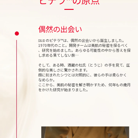
ピテラ™の原点
偶然の出会い
SK-II
のピテラ™は、偶然の出会いから誕生しました。
1970年代のこと。開発チームは美肌の
秘密を探るべく
、研究を始めました。あらゆる可能性の中から答えを探
し求める果てしない旅…
そして、ある時、酒蔵の杜氏（とうじ）の手を見て、圧
倒的な美しさに驚かさ
れます。
顔に刻まれたシワとは対照的に、彼らの手は柔らかく
なめらか。
ここから、美肌の秘密を解き明かすため、何年もの歳月
をかけた研究が始まりました。