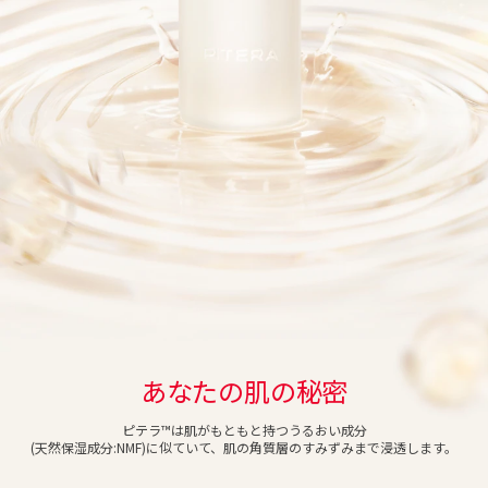
あなたの肌の秘密
ピテラ™は肌がもともと持つうるおい成分
(天然保湿成分:NMF)
に似ていて、肌の角質層のすみずみまで
浸透します。