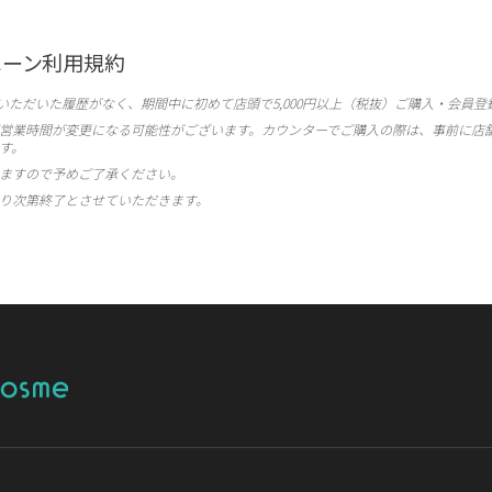
ペーン
利用
規約
いただいた
履歴が
なく、
期間中に
初めて
店頭で
5,000円
以上
（税抜）
ご購入・
会員
登
営業
時間が
変更に
なる
可能性が
ございます。
カウンターで
ご購入の
際は、
事前に
店
す。
ますので
予め
ご了承
ください。
り
次第
終了と
さ
せて
いただきます。
me