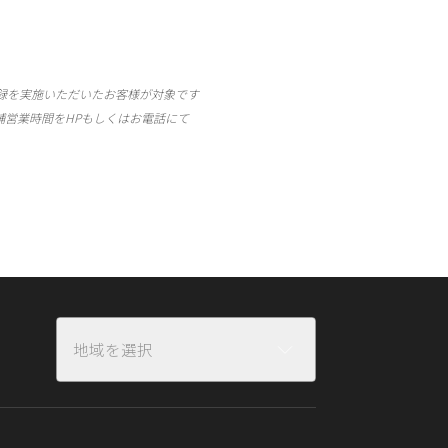
録を
実施
いただいた
お客様が
対象です
舗
営業
時間を
HP
もしくは
お電話にて
地域を選択