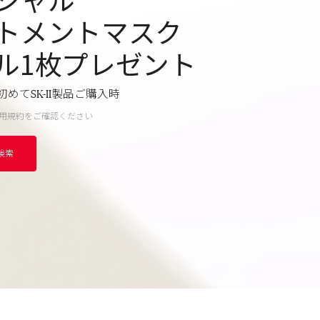
トメントマスク
ル1枚プレゼント
SK-II
初めて
製品
ご購入時
用
規約を
ご確認
ください
検索