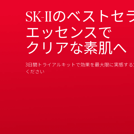
のベストセ
SK-II
エッセンスで
クリアな素肌へ
3日間
トライアル
キットで
効果を
最大限に
実感
する
ください