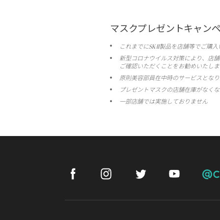
マスク
プレゼント
キャン
SK-II
これまでに
製品を
店舗等で
ご購入
新型
コロナ
ウイルス
対策により、
店舗
ご確認
いただく
ことを
お勧め
いたしま
原則
美容
部員
在中時の
サービスと
なり
プレゼント
マスクの
店舗
在庫が
なくな
一部
店舗では
実施
して
おりませ
ん
Facebook
Instagram
Twitter
Youtube
Cos