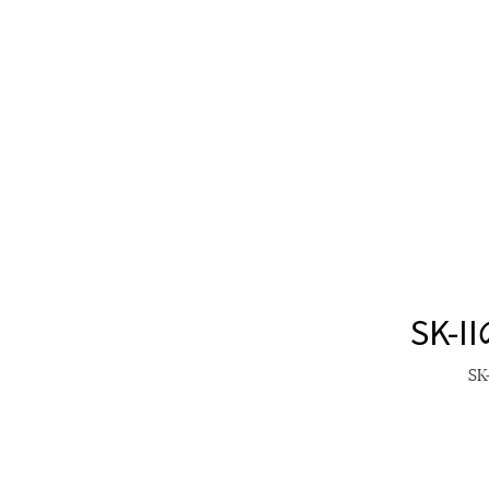
SK-
I
SK-