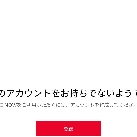
Iの
アカウントを
お持ちで
ないよう
II
NOWを
ご利用
いただくには、
アカウントを
作成
して
くださ
登録