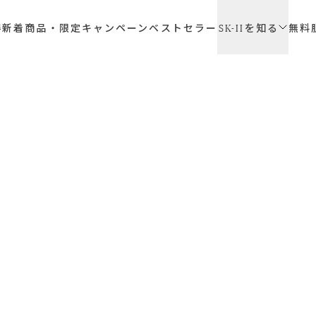
SK-II
得
新着商品・限定キャンペーン
ベストセラー
無料
を知る