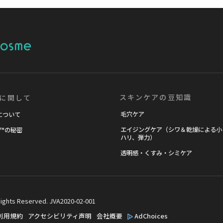
me
スキンケアの豆知識​
に関して
毛穴ケア
I について
エイジングケア（シワ＆乾燥による小
™の秘密
ハリ、弾力）
透明感・くすみ・シミケア
Rights Reserved.
JVA2020-02-001
利用規約
アクセシビリティ声明
会社概要
AdChoices