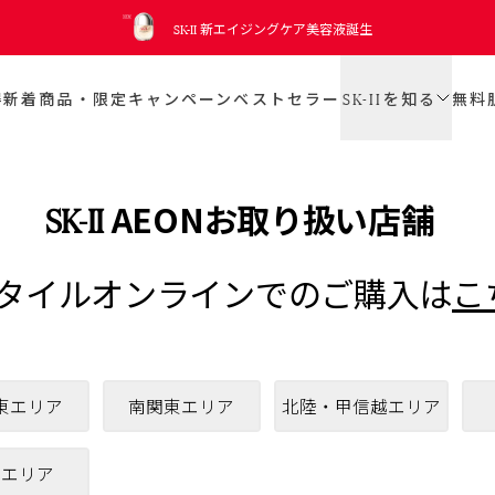
SK-II
15分でご自身の肌年齢と美肌ゾーンを測定し、
ピテラ™ ベスト コレクション
未来に向けての適切なお手
日本公式インスタグラムアカウント開設！
SK-II
SK-II
2026 新発売 CC プライマーミントグリーン
サンプル引き換えクーポンを入手
No.1 エイジングケアクリームさらに進化
新エイジングケア美容液誕生
入れをアドバイス
トライアル キット
役立つ情報を見逃さないために、今すぐフォロー
SK-II
得
新着商品・限定キャンペーン
ベストセラー
無料
を知る
AEONお取り扱い店舗
SK-II
タイルオンラインでのご購入は
こ
東エリア
南関東エリア
北陸・甲信越エリア
州エリア