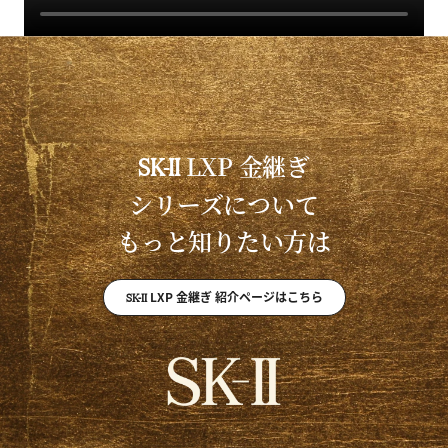
LXP 金継ぎ クリーム ご使用方法動画
LXP
金継ぎ
SK-II
シリーズについて
もっと知りたい方は
SK-II
LXP 金継ぎ 紹介ページはこちら