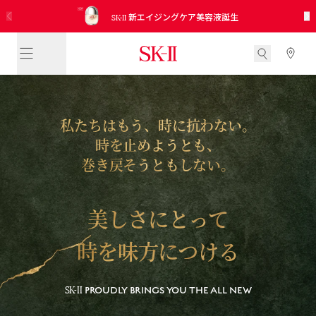
SK-II
15分でご自身の肌年齢と美肌ゾーンを測定し、
ピテラ™ ベスト コレクション
日本公式インスタグラムアカウント開設！
SK-II
SK-II
2026 新発売 CC プライマーミントグリーン
サンプル引き換えクーポンを入手
No.1 エイジングケアクリームさらに進化
新エイジングケア美容液誕生
未来に向けての適切なお手入れをアドバイス
トライアル キット
役立つ情報を見逃さないために、今すぐフォロー
私たちはもう、時に抗わない。
時を止めようとも、
巻き戻そうともしない。
美しさにとって
時を味方につける
SK-II
PROUDLY BRINGS YOU THE ALL NEW