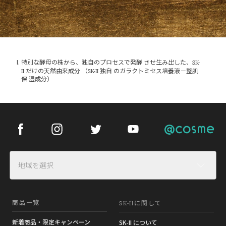
SK-
特別な酵母の株から、独自のプロセスで発酵 させ生み出した、
II
SK-II
だけの天然由来成分 （
独自 のガラクトミセス培養液－整肌
保 湿成分）
Facebook
Instagram
Twitter
Youtube
Cosme
地域を選択
商品一覧
SK-II
に関して
新着商品・限定キャンペーン
SK-II について